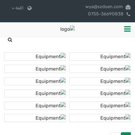
wya@szdsen.com
اللغة
0755-36690838