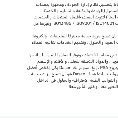
اط بتحسين نظام إدارة الجودة ، ومجهزة بمعدات
ورة ، وتحسين QCDSTRE باستمرار (الجودة والتكلفة والتسليم والخدمة
 البيئة) لتزويد العملاء بأفضل المنتجات والخدمات.
لقد حصلت الشركة على شهادات ISO13485 / ISO9001 / ISO14001 وغيرها من
على مر السنين ، التزمت Dasen بأن تصبح مزود خدمة محترفا للملحقات الإلكترونية
الطبية والحلول ، وتقديم الخدمات لغالبية العملاء
منتجات تلبي معايير الاعتماد ، وتوفر للعملاء أفضل سلسلة من
ة ، والمواد اللاصقة للجلد ، والأفلام والإسفنج ،
والأشرطة الطبية ، وضمادات الجروح PSA ، إلخ. ستوفر لك Dasen بكل إخلاص أفضل
جودة وفقا لاحتياجاتك والحلول والخدمات! هدف Dasen هو أن تصبح مزود خدمة
 القوالب الطبية الاحترافية والحلول في الداخل
التطور معا ، وخلق التألق معا!