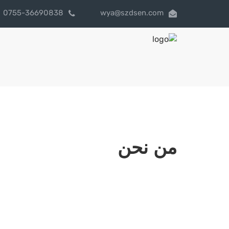
0755-36690838
wya@szdsen.com
من نحن