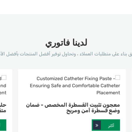
لدينا فاتوري
م
ا
حلول غرواني مائي طبية مخصصة - شفاء
متقدم لإدارة الجروح
أكثر