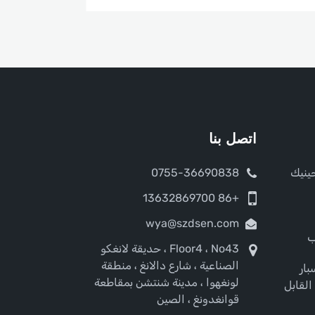
اتصل بنا
ينيك
0755-36690838
+86 13632869700
wya@szdsen.com
ب
Floor4 ، No43 ، حديقة لانغكو
الصناعية ، شارع دالانغ ، منطقة
ار
لونغهوا ، مدينة شنتشن بمقاطعة
القابل
قوانغدونغ ، الصين