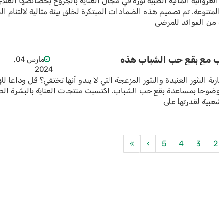
روانية المائية الطبية ثورة في مجال العناية بالجروح بخصائصها العلاج
 المتنوعة. تم تصميم هذه الضمادات المبتكرة لخلق بيئة مثالية لالتئام ال
 من الفوائد للمرضى
ب مع بقع حب الشباب هذه
مارس 04,
2024
البثور العنيدة والبثور المزعجة التي لا يبدو أنها تختفي؟ قل وداعا لل
 وضوحا بمساعدة بقع حب الشباب. اكتسبت منتجات العناية بالبشرة الص
عبية لقدرتها على
»
›
5
4
3
2