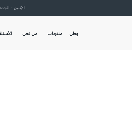
الإثنين - الجمعة : 8:00 صباحا إلى 
وطن
منتجات
من نحن
الأسئلة