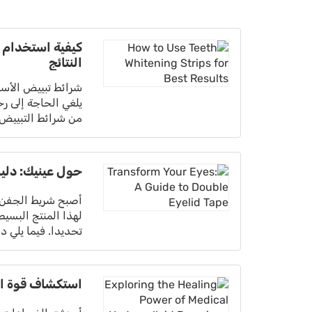
كيفية استخدام 
النتائج
شرائط تبييض الأسن
يلغي الحاجة إلى ر
من شرائط التبييض 
حول عينيك: دلي
أصبح شريط الجفن ا
لهذا المنتج البسيط
تحديدا. فيما يلي 
استكشاف قوة الش