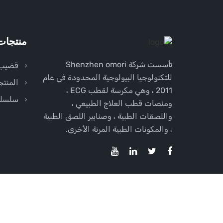
منتجات
تأسست شركة Shenzhen omori
قضيب
للتكنولوجيا البيولوجية المحدودة في عام
المنتج
2011 ، وهي مكرسة لقطب ECG ،
سلسلة
ومنصات قطب العلاج الطبيعي ،
واللصقات الطبية ، وصنابير اللصق الطبية
، والمكونات الطبية المرنة الأخرى.
شنتشن OMORI التكنولوجيا البيولوجية المحدودة
سياس