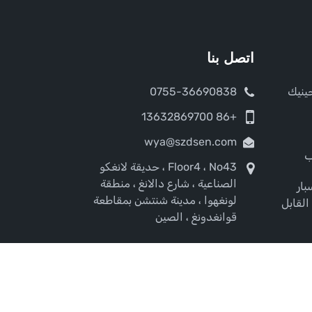
اتصل بنا
ينيك
0755-36690838
+86 13632869700
wya@szdsen.com
ب
Floor4 ، No43 ، حديقة لانغكو
الصناعية ، شارع دالانغ ، منطقة
ار
لونغهوا ، مدينة شنتشن بمقاطعة
القابل
قوانغدونغ ، الصين