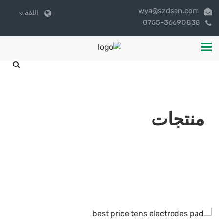
wya@szdsen.com
اللغة
0755-36690838
منتجات